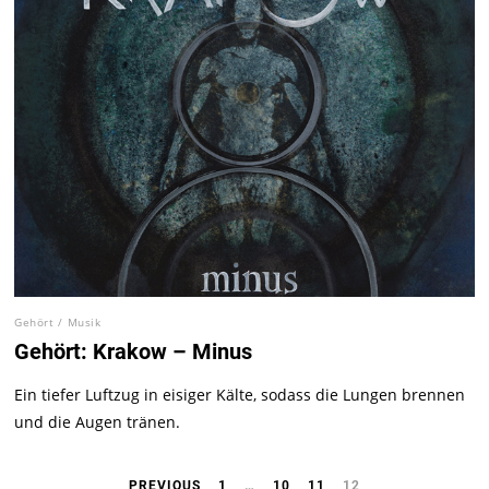
Gehört
/
Musik
Gehört: Krakow – Minus
Ein tiefer Luftzug in eisiger Kälte, sodass die Lungen brennen
und die Augen tränen.
PREVIOUS
1
…
10
11
12