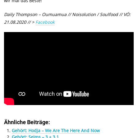
wir mal das Beste!
Daily Thompson – Oumuamua // Noisolution / Soulfood // VÖ:
21.08.2020 // >
Facebook
Ähnliche Beiträge:
Gehört: Hodja – We Are The Here And Now
Gehört: Seims – 3 + 3.1