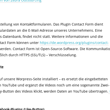
n von Zebra Outsourcing
rstellung von Kontaktformularen. Das PlugIn Contact Form dient
rmulardaten an die E-Mail-Adresse unseres Unternehmens. Eine
s-Datenbank, findet nicht statt. Weitere Informationen und die
tact Form können unter
https://de.wordpress.org/plugins/contact-
erden. Contact Form ist Open-Source-Software. Die Kommunikati
ßlich durch HTTPS (SSL/TLS) – Verschlüsselung.
te
f unsere Worpress-Seite installiert – es ersetzt die eingebetteten
n YouTube und ergänzt die Videos noch um eine sogenannte Zwei-
ay-Button des Videos klickt, werden Daten an YouTube übertragen.
book-Plugins (Like-Button)