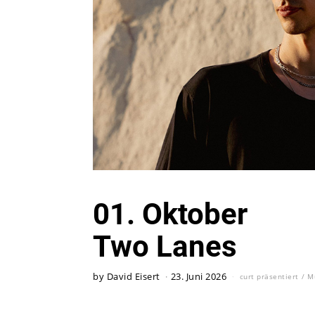
01. Oktober
Two Lanes
by
David Eisert
23. Juni 2026
curt präsentiert
/
M