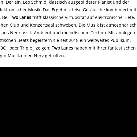
 Der ein, Leo Schmid, klassisch ausgebildeter Pianist und der
lektronischer Musik. Das Ergebnis: leise Geräusche kombiniert mit
. Bei
Two Lanes
trifft klassische Virtuosität auf elektronische Tiefe.
schen Club und Konzertsaal schweben. Die Musik ist atmosphärisch
ng aus Neoklassik, Ambient und melodischem Techno. Mit analogen
tischen Beats begeistern sie seit 2018 ein weltweites Publikum.
BC1 oder Triple J zeigen:
Two Lanes
haben mit ihrer fantastischen,
en Musik einen Nerv getroffen.