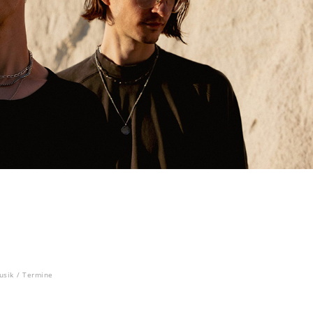
usik
/
Termine