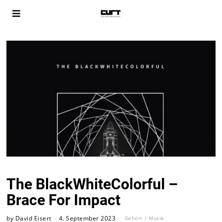
The BlackWhiteColorful –
Brace For Impact
by
David Eisert
4. September 2023
Gehört
/
Musik