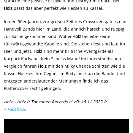
Sprache eine gewisse Eckigkeit und Disrhythmik nach. Bei
Holz
passt das aber perfekt wie Hessen zu Kassel.
In den 90er Jahren, zur großen Zeit des Crossover, gab es eine
Handvoll Bands hier im Land, die ähnlich harsch und ruppig
zur Sache gekommen sind. Wobei
Holz
beileibe keine
rückwärtsgewandte Kapelle sind. Sie stehen fest und laut im
Hier und Jetzt.
Holz
sind mehr britische Avantgarde als
Kurpark Karlsaue. Kein Scheiss Mann! Im innerstädtischen
Vergleich fahren
Holz
mit den Milky Chance Schlitten wie die
Kassel Huskies ihre Gegner im Bodycheck an die Bande. Und
entgegen anderslautender Meinungen finde ich das
Plattencover recht gelungen.
Holz – Holz // Tonzonen Records // VÖ: 18.11.2022 //
>
Facebook