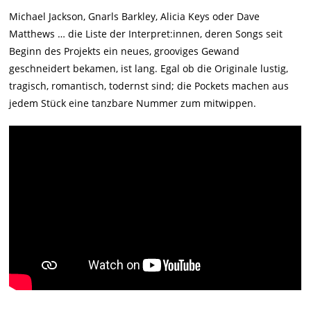
Michael Jackson, Gnarls Barkley, Alicia Keys oder Dave
Matthews … die Liste der Interpret:innen, deren Songs seit
Beginn des Projekts ein neues, grooviges Gewand
geschneidert bekamen, ist lang. Egal ob die Originale lustig,
tragisch, romantisch, todernst sind; die Pockets machen aus
jedem Stück eine tanzbare Nummer zum mitwippen.