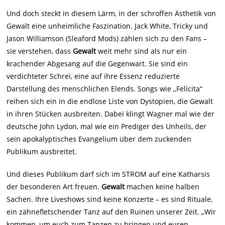
Und doch steckt in diesem Lärm, in der schroffen Ästhetik von
Gewalt eine unheimliche Faszination. Jack White, Tricky und
Jason Williamson (Sleaford Mods) zählen sich zu den Fans –
sie verstehen, dass
Gewalt
weit mehr sind als nur ein
krachender Abgesang auf die Gegenwart. Sie sind ein
verdichteter Schrei, eine auf ihre Essenz reduzierte
Darstellung des menschlichen Elends. Songs wie „Felicita“
reihen sich ein in die endlose Liste von Dystopien, die Gewalt
in ihren Stücken ausbreiten. Dabei klingt Wagner mal wie der
deutsche John Lydon, mal wie ein Prediger des Unheils, der
sein apokalyptisches Evangelium über dem zuckenden
Publikum ausbreitet.
Und dieses Publikum darf sich im STROM auf eine Katharsis
der besonderen Art freuen.
Gewalt
machen keine halben
Sachen. Ihre Liveshows sind keine Konzerte – es sind Rituale,
ein zähnefletschender Tanz auf den Ruinen unserer Zeit. „Wir
kommen, um euch zum Tanzen zu bringen und euren