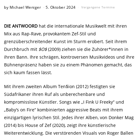
by
Michael Weniger
5. Oktober 2024
Vergangene Termine
DIE ANTWOORD
hat die internationale Musikwelt mit ihren
Mix aus Rap-Rave, provokantem Zef-Stil und
grenzüberschreitender Kunst im Sturm erobert. Seit ihrem
Durchbruch mit
$O$
(2009) ziehen sie die Zuhörer*innen in
ihren Bann. Ihre schrägen, kontroversen Musikvideos und ihre
Bühnenpräsenz haben sie zu einem Phänomen gemacht, das
sich kaum fassen lässt.
Mit ihrem zweiten Album Ten$ion (2012) festigten sie
Südafrikaner ihren Ruf als unberechenbare und
kompromisslose Künstler. Songs wie „I Fink U Freeky“ und
„Baby’s on Fire“ kombinierten aggressive Beats mit ihrem
einzigartigen lyrischen Stil. Jedes ihrer Alben, von Donker Mag
(2014) bis House of Zef (2020), zeigt ihre künstlerische
Weiterentwicklung. Die verstörenden Visuals von Roger Ballen