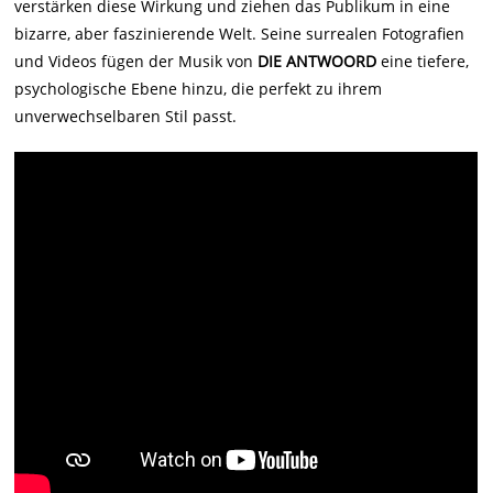
verstärken diese Wirkung und ziehen das Publikum in eine
bizarre, aber faszinierende Welt. Seine surrealen Fotografien
und Videos fügen der Musik von
DIE ANTWOORD
eine tiefere,
psychologische Ebene hinzu, die perfekt zu ihrem
unverwechselbaren Stil passt.