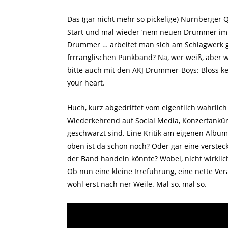
Das (gar nicht mehr so pickelige) Nürnberger 
Start und mal wieder ‘nem neuen Drummer im Ge
Drummer … arbeitet man sich am Schlagwerk 
frrränglischen Punkband? Na, wer weiß, aber wi
bitte auch mit den AKJ Drummer-Boys: Bloss k
your heart.
Huch, kurz abgedriftet vom eigentlich wahrlich
Wiederkehrend auf Social Media, Konzertankü
geschwärzt sind. Eine Kritik am eigenen Album v
oben ist da schon noch? Oder gar eine verstec
der Band handeln könnte? Wobei, nicht wirklich 
Ob nun eine kleine Irreführung, eine nette V
wohl erst nach ner Weile. Mal so, mal so.