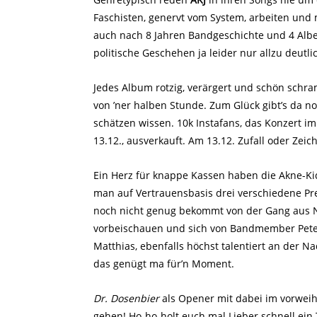
Faschisten, genervt vom System, arbeiten und 
auch nach 8 Jahren Bandgeschichte und 4 Alben 
politische Geschehen ja leider nur allzu deutli
Jedes Album rotzig, verärgert und schön schr
von ’ner halben Stunde. Zum Glück gibt’s da n
schätzen wissen. 10k Instafans, das Konzert 
13.12., ausverkauft. Am 13.12. Zufall oder Ze
Ein Herz für knappe Kassen haben die Akne-Kids
man auf Vertrauensbasis drei verschiedene P
noch nicht genug bekommt von der Gang aus N
vorbeischauen und sich von Bandmember Peter
Matthias, ebenfalls höchst talentiert an der Nad
das genügt ma für’n Moment.
Dr. Dosenbier
als Opener mit dabei im vorweih
gehen! Ho-ho-holt euch mal Lieber schnell ein T