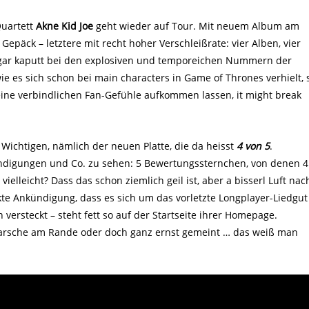
Quartett
Akne Kid Joe
geht wieder auf Tour. Mit neuem Album am
päck – letztere mit recht hoher Verschleißrate: vier Alben, vier
gar kaputt bei den explosiven und temporeichen Nummern der
e es sich schon bei main characters in Game of Thrones verhielt, 
eine verbindlichen Fan-Gefühle aufkommen lassen, it might break
 Wichtigen, nämlich der neuen Platte, die da heisst
4 von 5
.
ndigungen und Co. zu sehen: 5 Bewertungssternchen, von denen 4
ielleicht? Dass das schon ziemlich geil ist, aber a bisserl Luft nac
kte Ankündigung, dass es sich um das vorletzte Longplayer-Liedgut
versteckt – steht fett so auf der Startseite ihrer Homepage.
erarsche am Rande oder doch ganz ernst gemeint … das weiß man