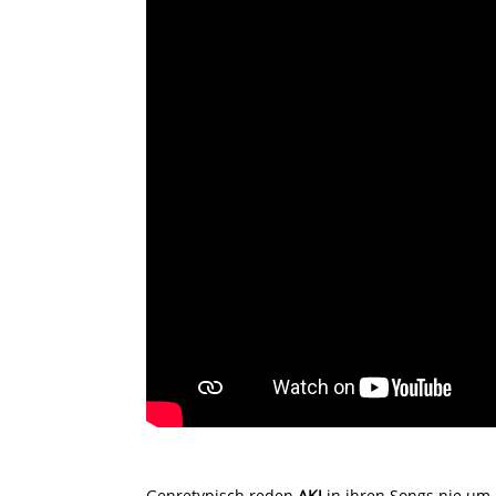
Genretypisch reden
AKJ
in ihren Songs nie um 