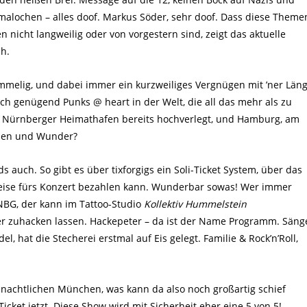
malochen – alles doof. Markus Söder, sehr doof. Dass diese Theme
nicht langweilig oder von vorgestern sind, zeigt das aktuelle
ch.
ammelig, und dabei immer ein kurzweiliges Vergnügen mit ’ner Län
och genügend Punks @ heart in der Welt, die all das mehr als zu
im Nürnberger Heimathafen bereits hochverlegt, und Hamburg, am
ichen und Wunder?
 auch. So gibt es über tixforgigs ein Soli-Ticket System, über das
reise fürs Konzert bezahlen kann. Wunderbar sowas! Wer immer
BG, der kann im Tattoo-Studio
Kollektiv Hummelstein
 zuhacken lassen. Hackepeter – da ist der Name Programm. Säng
el, hat die Stecherei erstmal auf Eis gelegt. Familie & Rock’n’Roll,
nachtlichen München, was kann da also noch großartig schief
icket jetzt. Diese Show wird mit Sicherheit eher eine 5 von 5!