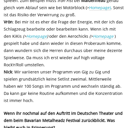
spielen. Zum Beispiel muss
Iron Fist
bei
Maidenhead
genau
gleich vom Ablauf sein wie bei Motörblock (>
Homepage)
. Sonst
ist das Risiko der Verwirrung zu groß.
Vrön
: Bei mir ist es eher die Frage der Energie, mit der ich das
Schlagzeug bearbeite oder bearbeiten kann. Wenn ich mit
den KiKis
(>
Homepage
)
oder den Aerochicks
(>
Homepage
)
gespielt habe und dann wieder in diesen Proberaum komme,
dann wundern sich die Herren durchaus über meine dezente
Spielweise. Da muss ich erst wieder auf high voltage
Rock’n’Roll umstellen.
Nick
: Wir variieren unser Programm von Gig zu Gig und
spielen grundsätzlich keine Setlist zweimal. Mittlerweile
haben wir 100 Songs im Programm und wechseln ständig ab.
Da kann gar keine Routine aufkommen und die Konzentration
ist immer hoch.
Wenn ihr nochmal auf den Auftritt im Deutschen Theater und
dem beim Bavarian Metalheadz Festival zurückblickt. Was
bleibt euch in Erinnerung?