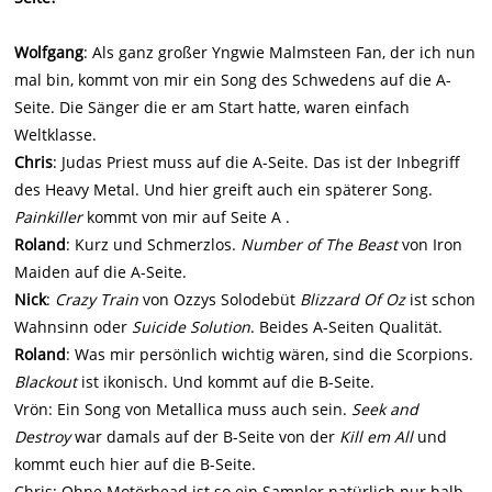
Wolfgang
: Als ganz großer Yngwie Malmsteen Fan, der ich nun
mal bin, kommt von mir ein Song des Schwedens auf die A-
Seite. Die Sänger die er am Start hatte, waren einfach
Weltklasse.
Chris
: Judas Priest muss auf die A-Seite. Das ist der Inbegriff
des Heavy Metal. Und hier greift auch ein späterer Song.
Painkiller
kommt von mir auf Seite A .
Roland
: Kurz und Schmerzlos.
Number of The Beast
von Iron
Maiden auf die A-Seite.
Nick
:
Crazy Train
von Ozzys Solodebüt
Blizzard Of Oz
ist schon
Wahnsinn oder
Suicide Solution
. Beides A-Seiten Qualität.
Roland
: Was mir persönlich wichtig wären, sind die Scorpions.
Blackout
ist ikonisch. Und kommt auf die B-Seite.
Vrön: Ein Song von Metallica muss auch sein.
Seek and
Destroy
war damals auf der B-Seite von der
Kill em All
und
kommt euch hier auf die B-Seite.
Chris: Ohne Motörhead ist so ein Sampler natürlich nur halb