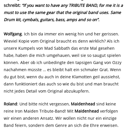
schreibt:
“If you want to have any TRIBUTE BAND, for me it is a
must to use the same gear that the original band uses. Same
Drum kit, cymbals, guitars, bass, amps and so on”.
Wolfgang
. Ich bin da immer ein wenig hin und her gerissen.
Wieviel Kopie vom Original braucht es denn wirklich? Als ich
unsere Kumpels von Mad Sabbath das erste Mal gesehen
habe, haben die mich umgehauen, weil sie so saugut spielen
können. Aber ob ich unbedingte den tapsigen Gang von Ozzy
nachahmen müsste … es bleibt halt ein schmaler Grat. Wenn
du gut bist, wenn du auch in deine Klamotten geil aussiehst,
dann funktioniert das auch so wie du bist und man braucht
nicht jedes Detail vom Original abzukupfern.
Roland
: Und bitte nicht vergessen,
Maidenhead
sind keine
reine Iron Maiden Tribute-Band! Mit
Maidenhead
verfolgen
wir einen anderen Ansatz. Wir wollen nicht nur ein einzige
Band feiern, sondern dem Genre an sich die Ehre erweisen.