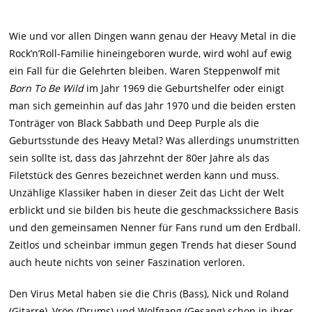
Wie und vor allen Dingen wann genau der Heavy Metal in die
Rock’n’Roll-Familie hineingeboren wurde, wird wohl auf ewig
ein Fall für die Gelehrten bleiben. Waren Steppenwolf mit
Born To Be Wild
im Jahr 1969 die Geburtshelfer oder einigt
man sich gemeinhin auf das Jahr 1970 und die beiden ersten
Tonträger von Black Sabbath und Deep Purple als die
Geburtsstunde des Heavy Metal? Was allerdings unumstritten
sein sollte ist, dass das Jahrzehnt der 80er Jahre als das
Filetstück des Genres bezeichnet werden kann und muss.
Unzählige Klassiker haben in dieser Zeit das Licht der Welt
erblickt und sie bilden bis heute die geschmackssichere Basis
und den gemeinsamen Nenner für Fans rund um den Erdball.
Zeitlos und scheinbar immun gegen Trends hat dieser Sound
auch heute nichts von seiner Faszination verloren.
Den Virus Metal haben sie die Chris (Bass), Nick und Roland
(Gitarre), Vrön (Drums) und Wolfgang (Gesang) schon in ihrer