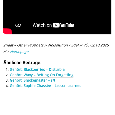
Zhaat – Other Prophets // Noisolution / Edel // VÖ: 02.10.2025
// >
Homepage
Ähnliche Beiträge:
Gehört: Blackberries – Disturbia
Gehört: Waxy – Betting On Forgetting
Gehört: Smokemaster – s/t
Gehört: Sophie Chassée – Lesson Learned