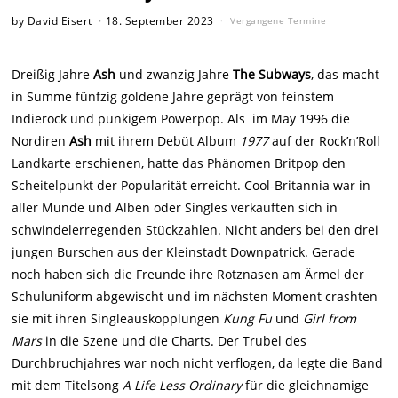
by
David Eisert
18. September 2023
Vergangene Termine
Dreißig Jahre
Ash
und zwanzig Jahre
The Subways
, das macht
in Summe fünfzig goldene Jahre geprägt von feinstem
Indierock und punkigem Powerpop. Als im May 1996 die
Nordiren
Ash
mit ihrem Debüt Album
1977
auf der Rock’n’Roll
Landkarte erschienen, hatte das Phänomen Britpop den
Scheitelpunkt der Popularität erreicht. Cool-Britannia war in
aller Munde und Alben oder Singles verkauften sich in
schwindelerregenden Stückzahlen. Nicht anders bei den drei
jungen Burschen aus der Kleinstadt Downpatrick. Gerade
noch haben sich die Freunde ihre Rotznasen am Ärmel der
Schuluniform abgewischt und im nächsten Moment crashten
sie mit ihren Singleauskopplungen
Kung Fu
und
Girl from
Mars
in die Szene und die Charts. Der Trubel des
Durchbruchjahres war noch nicht verflogen, da legte die Band
mit dem Titelsong
A Life Less Ordinary
für die gleichnamige