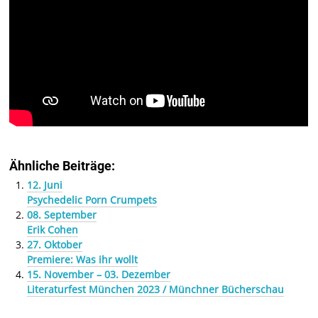
Ähnliche Beiträge:
12. Juni
Psychedelic Porn Crumpets
08. September
Erik Cohen
27. Oktober
Premiere: Was ihr wollt
15. November – 03. Dezember
Literaturfest München 2023 / Münchner Bücherschau