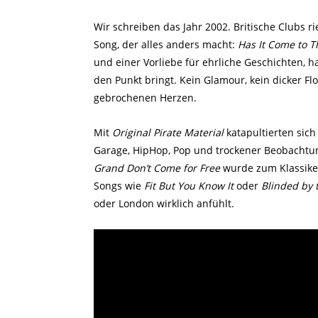
Wir schreiben das Jahr 2002. Britische Clubs ri
Song, der alles anders macht:
Has It Come to T
und einer Vorliebe für ehrliche Geschichten, ha
den Punkt bringt. Kein Glamour, kein dicker F
gebrochenen Herzen.
Mit
Original Pirate Material
katapultierten sich
Garage, HipHop, Pop und trockener Beobachtu
Grand Don’t Come for Free
wurde zum Klassiker,
Songs wie
Fit But You Know It
oder
Blinded by 
oder London wirklich anfühlt.