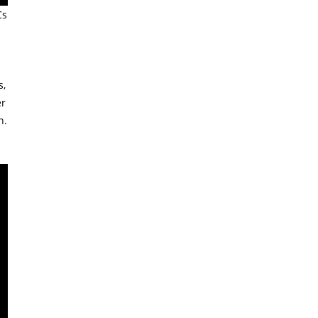
Cs
s,
er
n.