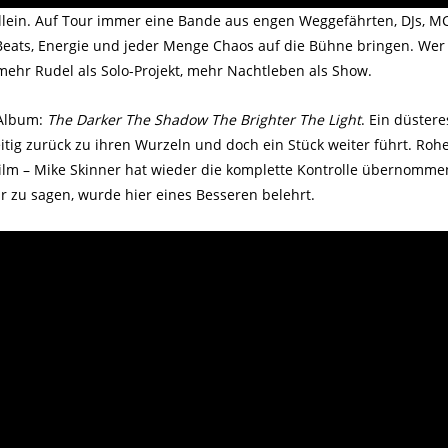
llein. Auf Tour immer eine Bande aus engen Weggefährten, DJs, M
 Beats, Energie und jeder Menge Chaos auf die Bühne bringen. Wer
t mehr Rudel als Solo-Projekt, mehr Nachtleben als Show.
 Album:
The Darker The Shadow The Brighter The Light
. Ein düstere
eitig zurück zu ihren Wurzeln und doch ein Stück weiter führt. Roh
Film – Mike Skinner hat wieder die komplette Kontrolle übernomme
r zu sagen, wurde hier eines Besseren belehrt.