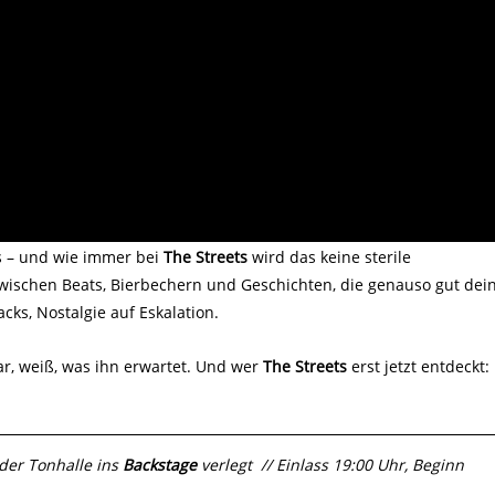
as – und wie immer bei
The Streets
wird das keine sterile
zwischen Beats, Bierbechern und Geschichten, die genauso gut dei
cks, Nostalgie auf Eskalation.
r, weiß, was ihn erwartet. Und wer
The Streets
erst jetzt entdeckt:
 der Tonhalle ins
Backstage
verlegt // Einlass 19:00 Uhr, Beginn