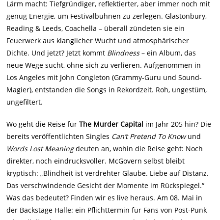
Lärm macht: Tiefgründiger, reflektierter, aber immer noch mit
genug Energie, um Festivalbühnen zu zerlegen. Glastonbury,
Reading & Leeds, Coachella – überall zündeten sie ein
Feuerwerk aus klanglicher Wucht und atmosphärischer
Dichte. Und jetzt? Jetzt kommt
Blindness
– ein Album, das
neue Wege sucht, ohne sich zu verlieren. Aufgenommen in
Los Angeles mit John Congleton (Grammy-Guru und Sound-
Magier), entstanden die Songs in Rekordzeit. Roh, ungestüm,
ungefiltert.
Wo geht die Reise für
The Murder Capital
im Jahr 205 hin? Die
bereits veröffentlichten Singles
Can’t Pretend To Know
und
Words Lost Meaning
deuten an, wohin die Reise geht: Noch
direkter, noch eindrucksvoller. McGovern selbst bleibt
kryptisch: „Blindheit ist verdrehter Glaube. Liebe auf Distanz.
Das verschwindende Gesicht der Momente im Rückspiegel.“
Was das bedeutet? Finden wir es live heraus. Am 08. Mai in
der Backstage Halle: ein Pflichttermin für Fans von Post-Punk