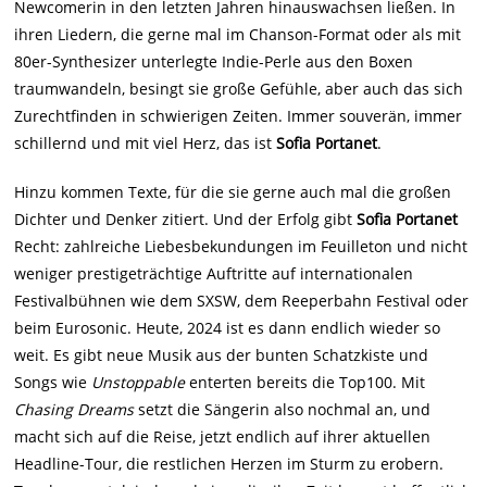
Newcomerin in den letzten Jahren hinauswachsen ließen. In
ihren Liedern, die gerne mal im Chanson-Format oder als mit
80er-Synthesizer unterlegte Indie-Perle aus den Boxen
traumwandeln, besingt sie große Gefühle, aber auch das sich
Zurechtfinden in schwierigen Zeiten. Immer souverän, immer
schillernd und mit viel Herz, das ist
Sofia Portanet
.
Hinzu kommen Texte, für die sie gerne auch mal die großen
Dichter und Denker zitiert. Und der Erfolg gibt
Sofia Portanet
Recht: zahlreiche Liebesbekundungen im Feuilleton und nicht
weniger prestigeträchtige Auftritte auf internationalen
Festivalbühnen wie dem SXSW, dem Reeperbahn Festival oder
beim Eurosonic. Heute, 2024 ist es dann endlich wieder so
weit. Es gibt neue Musik aus der bunten Schatzkiste und
Songs wie
Unstoppable
enterten bereits die Top100. Mit
Chasing Dreams
setzt die Sängerin also nochmal an, und
macht sich auf die Reise, jetzt endlich auf ihrer aktuellen
Headline-Tour, die restlichen Herzen im Sturm zu erobern.