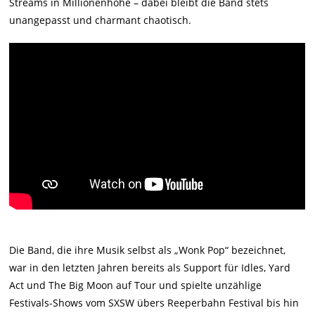
Streams in Millionenhöhe – dabei bleibt die Band stets
unangepasst und charmant chaotisch.
Die Band, die ihre Musik selbst als „Wonk Pop“ bezeichnet,
war in den letzten Jahren bereits als Support für Idles, Yard
Act und The Big Moon auf Tour und spielte unzählige
Festivals-Shows vom SXSW übers Reeperbahn Festival bis hin