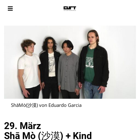
ShāMò(沙漠) von Eduardo Garcia
29. März
Shā Mò (沙漠) + Kind