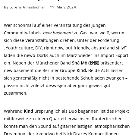
by
Lorenz Amesbichler
11. März 2024
Wer schonmal auf einer Veranstaltung des jungen
Community-Labels
new basement
zu Gast war, weiß, worum
sich diese Veranstaltungen drehen. Unter der Forderung
„Youth culture, DIY, right now, but friendly, absurd and silly!”
laden die newb-Dorks auch im März wieder ins Import Export
ein. Neben der Münchener Band
Shā Mò (沙漠)
präsentiert
new basement die Berliner Gruppe
Kind.
Beide Acts lassen
sich genremäßig nicht in bestehende Schubladen zwängen –
passen nicht zuletzt deswegen aber ganz gewiss gut
zusammen.
Während
Kind
ursprünglich als Duo begannen, ist das Projekt
mittlerweile zu einem Quartett erwachsen. Runterbrechen
könnte man den Sound auf gitarrenlastigen, atmosphärischen
Dreampop, der irgendwo bei Nick Drakes Kompositionen