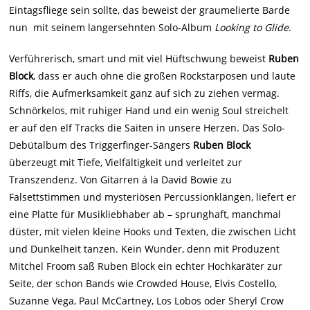
Eintagsfliege sein sollte, das beweist der graumelierte Barde
nun mit seinem langersehnten Solo-Album
Looking to Glide
.
Verführerisch, smart und mit viel Hüftschwung beweist
Ruben
Block
, dass er auch ohne die großen Rockstarposen und laute
Riffs, die Aufmerksamkeit ganz auf sich zu ziehen vermag.
Schnörkelos, mit ruhiger Hand und ein wenig Soul streichelt
er auf den elf Tracks die Saiten in unsere Herzen. Das Solo-
Debütalbum des Triggerfinger-Sängers
Ruben Block
überzeugt mit Tiefe, Vielfältigkeit und verleitet zur
Transzendenz. Von Gitarren á la David Bowie zu
Falsettstimmen und mysteriösen Percussionklängen, liefert er
eine Platte für Musikliebhaber ab – sprunghaft, manchmal
düster, mit vielen kleine Hooks und Texten, die zwischen Licht
und Dunkelheit tanzen. Kein Wunder, denn mit Produzent
Mitchel Froom saß Ruben Block ein echter Hochkaräter zur
Seite, der schon Bands wie Crowded House, Elvis Costello,
Suzanne Vega, Paul McCartney, Los Lobos oder Sheryl Crow