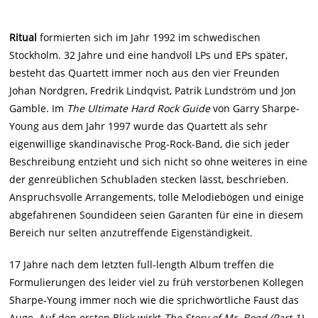
Ritual
formierten sich im Jahr 1992 im schwedischen
Stockholm. 32 Jahre und eine handvoll LPs und EPs später,
besteht das Quartett immer noch aus den vier Freunden
Johan Nordgren, Fredrik Lindqvist, Patrik Lundström und Jon
Gamble. Im
The Ultimate Hard Rock Guide
von Garry Sharpe-
Young aus dem Jahr 1997 wurde das Quartett als sehr
eigenwillige skandinavische Prog-Rock-Band, die sich jeder
Beschreibung entzieht und sich nicht so ohne weiteres in eine
der genreüblichen Schubladen stecken lässt, beschrieben.
Anspruchsvolle Arrangements, tolle Melodiebögen und einige
abgefahrenen Soundideen seien Garanten für eine in diesem
Bereich nur selten anzutreffende Eigenständigkeit.
17 Jahre nach dem letzten full-length Album treffen die
Formulierungen des leider viel zu früh verstorbenen Kollegen
Sharpe-Young immer noch wie die sprichwörtliche Faust das
Auge. Auf den ersten Blick wirkt
The Story of Mr. Bogd (Part 1)