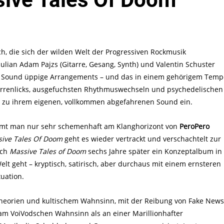
ch, die sich der wilden Welt der Progressiven Rockmusik
ulian Adam Pajzs (Gitarre, Gesang, Synth) und Valentin Schuster
m Sound üppige Arrangements – und das in einem gehörigem Temp
tarrenlicks, ausgefuchsten Rhythmuswechseln und psychedelischen
le zu ihrem eigenen, vollkommen abgefahrenen Sound ein.
mmt man nur sehr schemenhaft am Klanghorizont von
PeroPero
ive Tales Of Doom
geht es wieder vertrackt und verschachtelt zur
uch
Massive Tales of Doom
sechs Jahre später ein Konzeptalbum in
 geht – kryptisch, satirisch, aber durchaus mit einem ernsteren
tuation.
heorien und kultischem Wahnsinn, mit der Reibung von Fake News
 am VoiVodschen Wahnsinn als an einer Marillionhafter