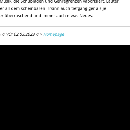
 Musik, die Schubladen und Genregrenzen vaporisiert. Lauter,
er all dem scheinbaren Irrsinn auch tiefgängiger als je
er überraschend und immer auch etwas Neues.
// VÖ: 02.03.2023 // >
Homepage