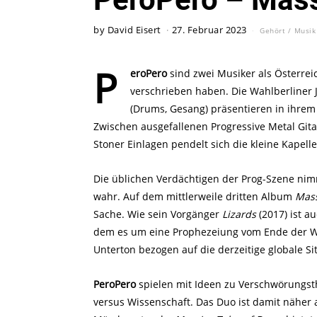
by
David Eisert
27. Februar 2023
Gehört
/
Musik
P
eroPero
sind zwei Musiker als Österrei
verschrieben haben. Die Wahlberliner J
(Drums, Gesang) präsentieren in ihre
Zwischen ausgefallenen Progressive Metal Gi
Stoner Einlagen pendelt sich die kleine Kapel
Die üblichen Verdächtigen der Prog-Szene ni
wahr. Auf dem mittlerweile dritten Album
Mass
Sache. Wie sein Vorgänger
Lizards
(2017) ist a
dem es um eine Prophezeiung vom Ende der Welt
Unterton bezogen auf die derzeitige globale Si
PeroPero
spielen mit Ideen zu Verschwörungst
versus Wissenschaft. Das Duo ist damit näher