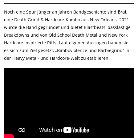
Noch eine Spur jünger an Jahren Bandgeschichte sind
Brat
,
eine Death Grind & Hardcore-Kombo aus New Orleans. 2021
wurde die Band gegründet und bietet Blastbeats, basslastige
Breakdowns und von Old School Death Metal und New York
Hardcore inspirierte Riffs. Laut eigenen Aussagen haben sie
es sich zum Ziel gesetzt, „Bimboviolence und Barbiegrind“ in
der Heavy Metal- und Hardcore-Welt zu etablieren.