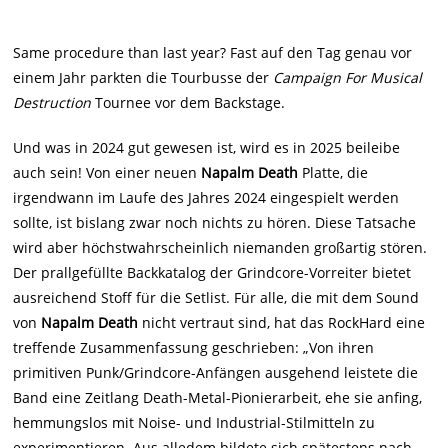
Same procedure than last year? Fast auf den Tag genau vor
einem Jahr parkten die Tourbusse der
Campaign For Musical
Destruction
Tournee vor dem Backstage.
Und was in 2024 gut gewesen ist, wird es in 2025 beileibe
auch sein! Von einer neuen
Napalm Death
Platte, die
irgendwann im Laufe des Jahres 2024 eingespielt werden
sollte, ist bislang zwar noch nichts zu hören. Diese Tatsache
wird aber höchstwahrscheinlich niemanden großartig stören.
Der prallgefüllte Backkatalog der Grindcore-Vorreiter bietet
ausreichend Stoff für die Setlist. Für alle, die mit dem Sound
von
Napalm Death
nicht vertraut sind, hat das RockHard eine
treffende Zusammenfassung geschrieben: „Von ihren
primitiven Punk/Grindcore-Anfängen ausgehend leistete die
Band eine Zeitlang Death-Metal-Pionierarbeit, ehe sie anfing,
hemmungslos mit Noise- und Industrial-Stilmitteln zu
experimentieren. Aus alledem bildete sich spätestens nach