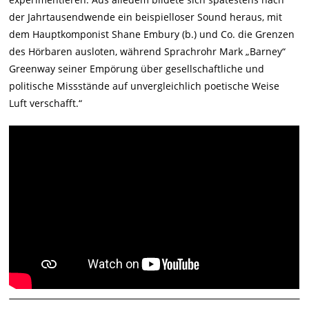
der Jahrtausendwende ein beispielloser Sound heraus, mit
dem Hauptkomponist Shane Embury (b.) und Co. die Grenzen
des Hörbaren ausloten, während Sprachrohr Mark „Barney“
Greenway seiner Empörung über gesellschaftliche und
politische Missstände auf unvergleichlich poetische Weise
Luft verschafft.“