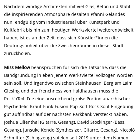
Nachdem windige Architekten mit viel Glas, Beton und Stahl
die inspirierenden Atmosphäre desalten Pfanni Geländes
nun endgültig vom Industrieareal über Kunstpark und
Kultfabrik bis hin zum heutigen Werksviertel weiterentwickelt
haben, ist es an der Zeit, dass sich Künstler*innen die
Deutungshoheit über die Zwischenräume in dieser Stadt
zurückholen.
Miss Mellow
beanspruchen für sich die Tatsache, dass die
Bandgründung in eben jenem Werksviertel vollzogen worden
sein soll. Und irgendwo zwischen Steinhausen, Berg am Laim,
Giesing und der frenchness von Haidhausen muss die
Rock’n’Roll Fee eine ausreichend große Portion anarchischer
Psychedelic-Kraut-Funk-Fusion-Pop-Soft-Rock-Soul-Eingebung
gut auffindbar auf der nächsten Parkbank versteckt haben.
Joshua Lilienthal (Gitarre, Gesang), David Stockinger (Bass,
Gesang), Junsuke Kondo (Synthesizer, Gitarre, Gesang), Niccolò
Schmitter (Schlagzeug) spielen seit 2019 unter dem Namen