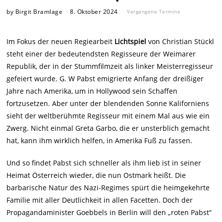
by
Birgit Bramlage
8. Oktober 2024
Vergangene Termine
Im Fokus der neuen Regiearbeit
Lichtspiel
von Christian Stückl
steht einer der
bedeutendsten Regisseure der Weimarer
Republik, der in der Stummfilmzeit als
linker Meisterregisseur
gefeiert wurde. G. W Pabst emigrierte Anfang der
dreißiger
Jahre nach Amerika, um in Hollywood sein Schaffen
fortzusetzen. Aber
unter der blendenden Sonne Kaliforniens
sieht der weltberühmte Regisseur mit
einem Mal aus wie ein
Zwerg. Nicht einmal Greta Garbo, die er unsterblich
gemacht
hat, kann ihm wirklich helfen, in Amerika Fuß zu fassen.
Und so findet Pabst sich schneller als ihm lieb ist in seiner
Heimat Österreich
wieder, die nun Ostmark heißt. Die
barbarische Natur des Nazi-Regimes spürt
die heimgekehrte
Familie mit aller Deutlichkeit in allen Facetten. Doch der
Propagandaminister
Goebbels in Berlin will den „roten Pabst“