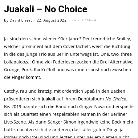
Juakali – No Choice
by
David Eisert
22. August 2022
Gehört
/
Musik
Ja, sind den schon wieder 90er Jahre? Der freundliche Smiley,
welcher prominent auf dem Cover lächelt, weist die Richtung
in die das junge Trio aus Berlin unterwegs ist. One, two, three
Lollapalooza. Ohne viel Federlesen zocken die Drei Alternative,
Grunge, Punk, Rock’n’Roll und was ihnen sonst noch zwischen
die Finger kommt.
Catchy, rau und kratzig, mit ordentlich Spaß in den Backen
präsentieren sich
Juakali
auf ihrem Debütalbum
No Choice
.
Bis 2019 nannte sich die Band noch Ginger Nova und erspielte
sich als Quartett einen respektablen Namen in der Berliner
Live-Szene. Als dann Sänger Simon irgendwie keine Bock mehr
hatte, dachten sich die anderen, dass aller guten Dinge ja
immer noch Drei sind und legten unter neuem Namen nicht