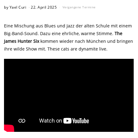
by
Yael Curi
22. April 2025
Vergangene Termine
Eine Mischung aus Blues und Jazz der alten Schule mit einem
Big-Band-Sound. Dazu eine ehrliche, warme Stimme.
The
James Hunter Six
kommen wieder nach München und bringen
ihre wilde Show mit. These cats are dynamite live.