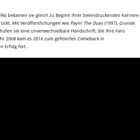
96) bekamen sie gleich zu Beginn ihrer beeindruckenden Karriere
ckt. Mit Veröffentlichungen wie
Payin’ The Dues
(1997),
Grande
hufen sie eine unverwechselbare Handschrift, die ihre Fans
Jahr 2008 kam es 2016 zum gefeierten Comeback in
 Erfolg fort.