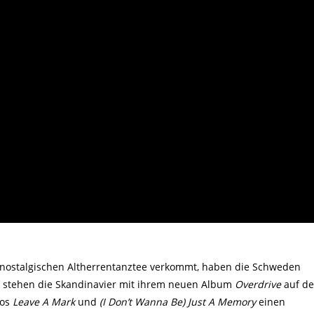
 nostalgischen Altherrentanztee verkommt, haben die Schweden
5 stehen die Skandinavier mit ihrem neuen Album
Overdrive
auf de
eos
Leave A Mark
und
(I Don’t Wanna Be) Just A Memory
einen