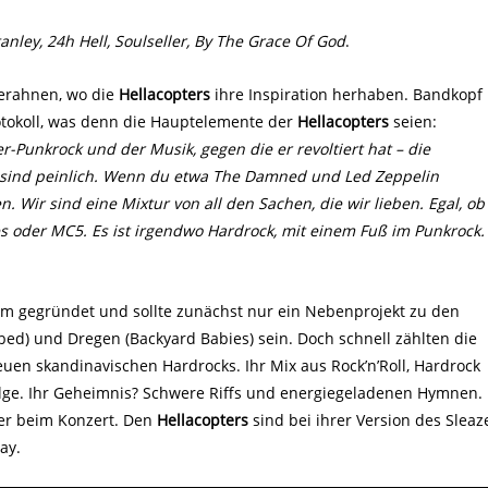
anley, 24h Hell, Soulseller, By The Grace Of God
.
u erahnen, wo die
Hellacopters
ihre Inspiration herhaben. Bandkopf
otokoll, was denn die Hauptelemente der
Hellacopters
seien:
r-Punkrock und der Musik, gegen die er revoltiert hat – die
e sind peinlich. Wenn du etwa The Damned und Led Zeppelin
. Wir sind eine Mixtur von all den Sachen, die wir lieben. Egal, ob
s oder MC5. Es ist irgendwo Hardrock, mit einem Fuß im Punkrock.
m gegründet und sollte zunächst nur ein Nebenprojekt zu den
d) und Dregen (Backyard Babies) sein. Doch schnell zählten die
en skandinavischen Hardrocks. Ihr Mix aus Rock’n’Roll, Hardrock
lge. Ihr Geheimnis? Schwere Riffs und energiegeladenen Hymnen.
der beim Konzert. Den
Hellacopters
sind bei ihrer Version des Sleaz
ay.