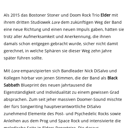
Als 2015 das Bostoner Stoner und Doom Rock Trio
Elder
mit
ihrem dritten Studiowek
Lore
dem zukünftigen Weg der Band
eine neue Richtung und einen neuen Impuls gaben, hätten sie
trotz aller Aufmerksamkeit und Anerkennung, die ihnen
damals schon entgegen gebracht wurde, sicher nicht damit
gerechnet, in welche Sphären sie dieser Weg zehn Jahre
später führen sollte.
Mit
Lore
empanzipierten sich Bandleader Nick DiSalvo und
Kollegen hörbar von jenen Stimmen, die der Band als
Black
Sabbath
Blueprint des neuen Jahrtausend die
Eigenständigkeit und Individualität zu einem gewissen Grad
absprachen. Zum seit jeher massiven Doomer-Sound mischte
der fürs Songwriting hauptverantwortliche DiSalvo
zunehmend Elemente des Post- und Psychedelic Rocks sowie
Anleihen aus dem Prog und Space Rock und intensivierte die
melodische Seite in Elders Repertoire. Die daraus