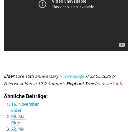
Elder
Lore 10th anniversary
> Homepage
// 23.05.2025 //
Feierwerk Hansa 39 //
Support:
Elephant Tree
//
ausverkauft
Ähnliche Beiträge:
16. November
Elder
08. Mai
Ride
22. Mai