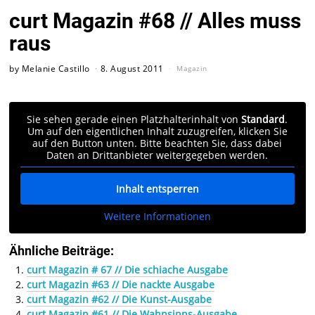
curt Magazin #68 // Alles muss
raus
by
Melanie Castillo
8. August 2011
Magazin
Sie sehen gerade einen Platzhalterinhalt von
Standard
.
Um auf den eigentlichen Inhalt zuzugreifen, klicken Sie
auf den Button unten. Bitte beachten Sie, dass dabei
Daten an Drittanbieter weitergegeben werden.
Inhalt entsperren
Weitere Informationen
Ähnliche Beiträge:
curt Magazin # 67 // Die schiache Ausgabe
curt Magazin #63 // Die nackte Ausgabe
curt Magazin #62 // Die Kunst-Ausgabe
curt Magazin #61 // Die Wahnsinns-Ausgabe