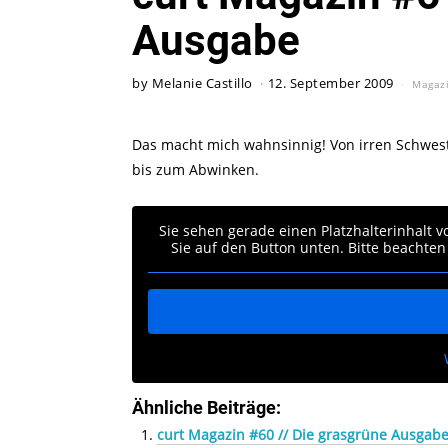
Ausgabe
by
Melanie Castillo
12. September 2009
Magaz
Das macht mich wahnsinnig! Von irren Schwes
bis zum Abwinken.
Sie sehen gerade einen Platzhalterinhalt 
Sie auf den Button unten. Bitte beachten
Ähnliche Beiträge:
curt Magazin #60 // Die grasgrüne Ausgab