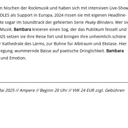
n Nischen der Rockmusik und haben sich mit intensiven Live-Sho
 IDLES als Support in Europa, 2024 rissen sie mit eigenen Headline-
te sogar im Soundtrack der gefeierten Serie
Peaky Blinders
. Wer si
r Musik.
Bambara
kreieren einen Sog, der das Publikum fesselt und
2025 setzen sie ihre Reise fort und bringen ihre unheimlich-schöne
Kathedrale des Lärms, zur Bühne für Albtraum und Ekstase. Hier
Erregung, wummernde Bässe auf poetische Dringlichkeit.
Bambara
g und Emotion.
Mai 2025 // Ampere // Beginn 20 Uhr // VVK 24 EUR zzgl. Gebühren