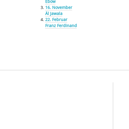
Ebow
16. November
Äl Jawala
22. Februar
Franz Ferdinand