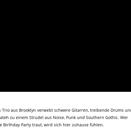
s Trio aus Brooklyn verwebt schwere Gitarren, treibende Drums un
Bateh zu einem Strudel aus Noise, Punk und Southern Gothic. Wer
 Birthday Party traut, wird sich hier zuhause fühlen.