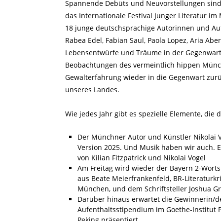
Spannende Debüts und Neuvorstellungen sind
das Internationale Festival Junger Literatur 
18 junge deutschsprachige Autorinnen und Auto
Rabea Edel, Fabian Saul, Paola Lopez, Aria Abe
Lebensentwürfe und Träume in der Gegenwart, 
Beobachtungen des vermeintlich hippen Münc
Gewalterfahrung wieder in die Gegenwart zur
unseres Landes.
Wie jedes Jahr gibt es spezielle Elemente, die 
Der Münchner Autor und Künstler Nikolai Vog
Version 2025. Und Musik haben wir auch. Ex
von Kilian Fitzpatrick und Nikolai Vogel
Am Freitag wird wieder der Bayern 2-Wortspi
aus Beate Meierfrankenfeld, BR-Literaturkri
München, und dem Schriftsteller Joshua G
Darüber hinaus erwartet die Gewinnerin/d
Aufenthaltsstipendium im Goethe-Institut P
Peking präsentiert.