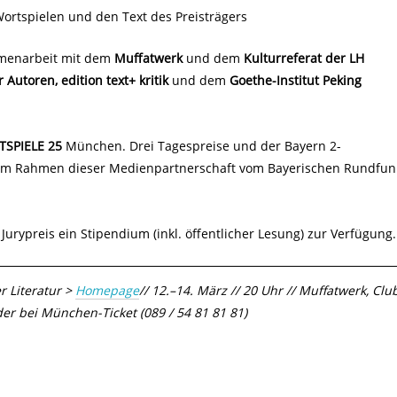
Wortspielen und den Text des Preisträgers
menarbeit mit dem
Muffatwerk
und dem
Kulturreferat der LH
 Autoren, edition text+ kritik
und dem
Goethe-Institut Peking
SPIELE
25
München. Drei Tagespreise und der Bayern 2-
den im Rahmen dieser Medienpartnerschaft vom Bayerischen Rundfun
 Jurypreis ein Stipendium (inkl. öffentlicher Lesung) zur Verfügung.
r Literatur >
Homepage
// 12.–14. März // 20 Uhr // Muffatwerk, Clu
er bei München-Ticket (089 / 54 81 81 81)