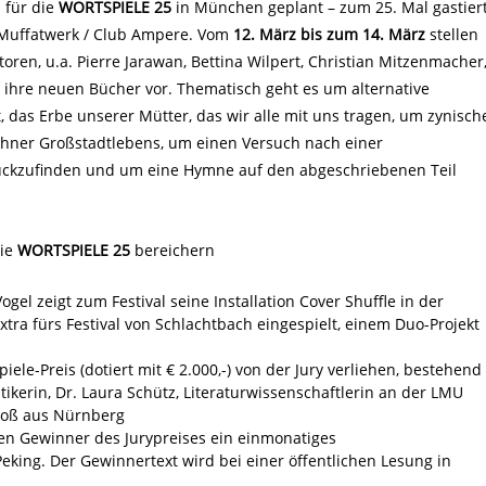
 für die
WORTSPIELE 25
in München geplant – zum 25. Mal gastier
im Muffatwerk / Club Ampere. Vom
12. März bis zum 14. März
stellen
ren, u.a. Pierre Jarawan, Bettina Wilpert, Christian Mitzenmacher
r ihre neuen Bücher vor. Thematisch geht es um alternative
das Erbe unserer Mütter, das wir alle mit uns tragen, um zynisch
hner Großstadtlebens, um einen Versuch nach einer
ückzufinden und um eine Hymne auf den abgeschriebenen Teil
die
WORTSPIELE 25
bereichern
el zeigt zum Festival seine Installation Cover Shuffle in der
tra fürs Festival von Schlachtbach eingespielt, einem Duo-Projekt
ele-Preis (dotiert mit € 2.000,-) von der Jury verliehen, bestehend
tikerin, Dr. Laura Schütz, Literaturwissenschaftlerin an der LMU
roß aus Nürnberg
en Gewinner des Jurypreises ein einmonatiges
eking. Der Gewinnertext wird bei einer öffentlichen Lesung in