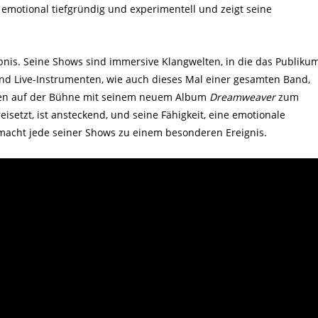
emotional tiefgründig und experimentell und zeigt seine
bnis. Seine Shows sind immersive Klangwelten, in die das Publiku
und Live-Instrumenten, wie auch dieses Mal einer gesamten Band,
hmen auf der Bühne mit seinem neuem Album
Dreamweaver
zum
eisetzt, ist ansteckend, und seine Fähigkeit, eine emotionale
acht jede seiner Shows zu einem besonderen Ereignis.