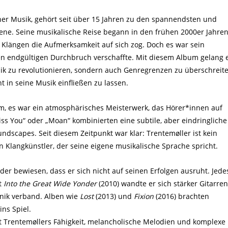
her Musik, gehört seit über 15 Jahren zu den spannendsten und
zene. Seine musikalische Reise begann in den frühen 2000er Jahren
n Klängen die Aufmerksamkeit auf sich zog. Doch es war sein
en endgültigen Durchbruch verschaffte. Mit diesem Album gelang 
sik zu revolutionieren, sondern auch Genregrenzen zu überschreit
 in seine Musik einfließen zu lassen.
m, es war ein atmosphärisches Meisterwerk, das Hörer*innen auf
ss You“ oder „Moan“ kombinierten eine subtile, aber eindringliche
ndscapes. Seit diesem Zeitpunkt war klar: Trentemøller ist kein
n Klangkünstler, der seine eigene musikalische Sprache spricht.
er bewiesen, dass er sich nicht auf seinen Erfolgen ausruht. Jede
t
Into the Great Wide Yonder
(2010) wandte er sich stärker Gitarren
onik verband. Alben wie
Lost
(2013) und
Fixion
(2016) brachten
ns Spiel.
gt Trentemøllers Fähigkeit, melancholische Melodien und komplexe