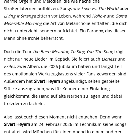
warme Orgeln und Melodien, die wie nächtliche
Straßenlaternen aufblitzen. Songs wie
Love vs. The World
oder
Living It Strange
zittern vor Leben, während
Hollow
und
Some
Miserable Morning
die Art von Melancholie entfalten, die dich
nicht runterzieht, sondern aufrichtet. Ein Paradox, das dieser
Mann ohne Ironie beherrscht.
Doch die Tour
I’ve Been Meaning To Sing You The Song
trägt
nicht nur neue Lieder im Gepäck. Sie feiert auch
Lioness
und
Exiles
, zwei Alben, die 2026 Jubiläum haben und längst Teil
des emotionalen Werkzeugkastens vieler Fans geworden sind.
Außerdem hat
Sivert Høyem
angekündigt, selten gespielte
Stücke auszugraben, was für Kenner einer Einladung
gleichkommt, die Hand auf alte Narben zu legen und dabei
trotzdem zu lächeln.
Also lasst euch diesen Moment nicht entgehen. Denn wenn
Sivert Høyem
am 24. Februar 2026 im Technikum seine Songs
entfaltet, wird München für einen Abend in einem anderen