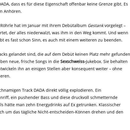
DA, dass es für diese Eigenschaft offenbar keine Grenze gibt. Es
en Anhören.
Röhrle hat im Januar mit ihrem Debütalbum
Gestank
vorgelegt –
rtet, der alles niederwalzt, was ihm in den Weg kommt. Und wenn
ibt es fast schon Sinn, es auch mit einem weiteren zu beenden.
racks gelandet sind, die auf dem Debüt keinen Platz mehr gefunde
eben neue, frische Songs in die
Sexschweiss-
Jukebox. Sie behalten
ntwickeln ihn an einigen Stellen aber konsequent weiter – ohne
ieren.
chnamigen Track DADA direkt völlig explodieren. Ein
enriff, ein pushender Bass und diese druckvoll schmetternde
ls hätte man zehn Energydrinks auf Ex getrunken. Klassischer
 sich um das tägliche Nicht-entscheiden-Können drehen und den