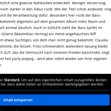
ötzlich eine gewisse Nahbarkeit entwickelt. Weniger Verzerrung,
noch stärker in den Fokus rückt. Wie der Titel schon andeutet, sing
 und die Verantwortung dafür. Besonders hier rückt der Bass-
. Er bekommt allgemein auf dem gesamten Album mehr Raum und
ch einmal deutlich. Auch in SUHLEN steht der Bass-Synthi im
 Gitarre (Maximilian Hirning) ein metal-angehauchtes Riff
t um etwas Süchtiges, von dem man nicht genug bekommt. Claudia
r Stimme, die fesselt. Trotz schreiendem, wütendem Gesang bleibt
ES GUT, das die Sehnsucht nach innerem Frieden beschreibt, zeigt
t fast party-poppig – wird aber sofort wieder von ihrer eigenen
n.
von
Standard
. Um auf den eigentlichen Inhalt zuzugreifen, klicken
 Sie, dass dabei Daten an Drittanbieter weitergegeben werden.
Inhalt entsperren