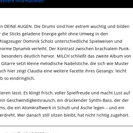
Weitere Informationen
in DEINE AUGEN. Die Drums sind hier extrem wuchtig und bilden
r die Sticks geladene Energie geht ohne Umweg in den
chlagzeuger Dominik Scholz unterschiedliche Spielweisen und
orme Dynamik verleiht. Der Kontrast zwischen brachialem Punk-
er besonders deutlich hervor. MILCH schließt das zweite Album von
itarre setzt kleine melodische Nadelstiche, die sich wie Muster
h hier zeigt Claudia eine weitere Facette ihres Gesangs: leicht
b so eindringlich.
ren lässt. Es klingt frisch, voller Spielfreude und macht Lust auf
 ein Geschwindigkeitsrausch, ein drückender Synthi-Bass, der der
ms, die ein Atomkraftwerk in Schutt und Asche legen – und ein
reht. Wer danach still sitzen bleibt, hat nicht richtig zugehört.