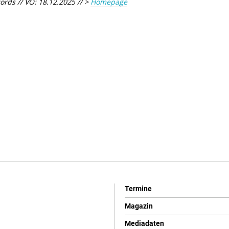
rds // VÖ: 18.12.2025 // >
Homepage
Termine
Magazin
Mediadaten