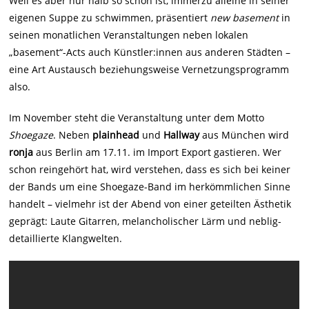
Weil es aber nur halb so schön ist, immerzu alleine in seiner
eigenen Suppe zu schwimmen, präsentiert
new basement
in
seinen monatlichen Veranstaltungen neben lokalen
„basement“-Acts auch Künstler:innen aus anderen Städten –
eine Art Austausch beziehungsweise Vernetzungsprogramm
also.
Im November steht die Veranstaltung unter dem Motto
Shoegaze
. Neben
plainhead
und
Hallway
aus München wird
ronja
aus Berlin am 17.11. im Import Export gastieren. Wer
schon reingehört hat, wird verstehen, dass es sich bei keiner
der Bands um eine Shoegaze-Band im herkömmlichen Sinne
handelt – vielmehr ist der Abend von einer geteilten Ästhetik
geprägt: Laute Gitarren, melancholischer Lärm und neblig-
detaillierte Klangwelten.