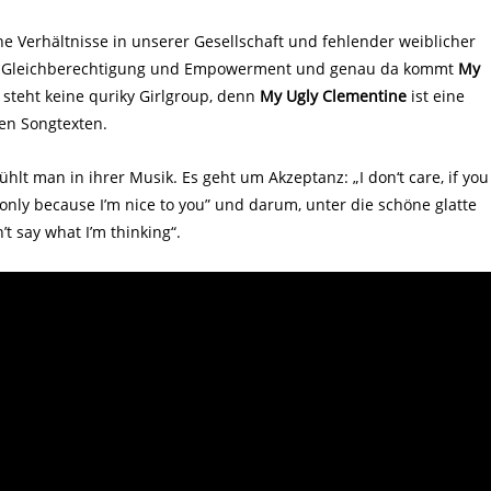
che Verhältnisse in unserer Gesellschaft und fehlender weiblicher
hr Gleichberechtigung und Empowerment und genau da kommt
My
 steht keine quriky Girlgroup, denn
My Ugly Clementine
ist eine
hen Songtexten.
hlt man in ihrer Musik. Es geht um Akzeptanz: „I don‘t care, if you
d only because I’m nice to you” und darum, unter die schöne glatte
’t say what I’m thinking“.