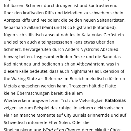
fühlbarem Schmerz durchdrungen ist und kontrastierend
über den kraftvollen Riffs und Melodien zu schweben scheint.
Apropos Riffs und Melodien: die beiden neuen Saitenartisten,
Sebastian Svalland (Pain) und Nico Elgstrand (Entombed),
fügen sich stilistisch absolut nahtlos in Katatonias Gerüst ein
und sollten auch alteingesessenen Fans etwas über den
Schmerz, hervorgerufen durch Anders Nyströms Abschied,
hinweg helfen. Insgesamt erfinden Reske und die Band das
Rad nicht neu und bedienen sich an Altbewährtem, was in
diesem Falle bedeutet, dass auch Nightmares as Extension of
the Waking State als Referenz im Bereich melodisch-düsteren
Metals angesehen werden kann. Trotzdem hält die Platte
kleine Überraschungen bereit, die allem
Wiedererkennungswert zum Trotz die Vielseitigkeit
Katatonias
zeigen, so zum Beispiel das ruhige, in seinem elektronischen
Flair an manche Momente auf City Burials erinnernde und auf
Schwedisch intonierte Efter Solen. Oder die
Singleauskopplung
Wind of no Change
, deren okkulte Chöre