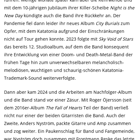
mit dem 10-jährigen Jubiläum ihrer Killer-Scheibe
Night is the
New Day
kündigte auch die Band ihre Rückkehr an. Der
Pandemie fiel dann leider ihr neues Album
City Burials
zum
Opfer, mit dem Katatonia aufgrund der Einschränkungen
nicht auf Tour gehen konnte. 2023 folgte mit
Sky Void of Stars
das bereits 12. Studioalbum, auf dem die Band konsequent
ihre Entwicklung von einer Doom- und Death-Metal-Band der
frühen Tage hin zum unverwechselbaren melancholisch-
melodiösen, wuchtigen und schaurig-schönen Katatonia-
Trademark-Sound weiterverfolgte.
Dann aber kam 2024 und die Arbeiten am Nachfolger-Album
und die Band stand vor einer Zäsur. Mit Roger Öjersson (seit
dem 2016er-Album
The Fall of Hearts
Teil der Band) verließ
nicht nur einer der beiden Gitarristen die Band. Auch der
Zweite, Anders Nyström, packte Gitarre und Amp zusammen
und zog weiter. Ein Paukenschlag für Band und Fangemeinde,
war Nyström doch zusammen mit Frontmann Reske das letzte