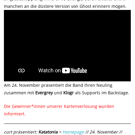
manchen an die düstere Version von Ghost erinnern mögen.
Am 24. November präsentiert die Band ihren Neuling
zusammen mit
Evergrey
und
Klogr
als Supports im Backstage.
Die Gewinner*innen unserer Kartenverlosung wurden
informiert.
curt präsentiert:
Katatonia
>
Homepage
// 24. November //