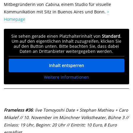
Mitbegründerin von
Cabina
, einem Studio für visuelle
Kommunikation mit Sitz in Buenos Aires und Bonn.
>
Homepage
Sie sehen gerade einen Platzhalterinhalt von
Standard
.
Um auf den eigentlichen Inhalt zuzugreifen, klicken Sie
auf den Button unten. Bitte beachten Sie, dass dabei
Daten an Drittanbieter weitergegeben werden.
Inhalt entsperren
Weitere Informationen
Frameless #36
: live Tomoyoshi Date + Stephan Mathieu + Caro
Mikalef // 10. November im Münchner Volkstheater, Bühne 3 //
Einlass: 19 Uhr, Beginn: 20 Uhr // Eintritt: 10 Euro, 8 Euro
ermäßigt