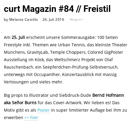
curt Magazin #84 // Freistil
by
Melanie Castillo
24. Juli 2016
Magazin
Am
25. Juli
erscheint unsere Sommerausgabe: 100 Seiten
Freestyle inkl. Themen wie Urban Tennis, das kleinste Theater
Münchens, GravityLab, Temple Choppers, Colored GigPoster
Ausstellung im Kösk, das Weltschmerz Projekt von Olaf
Rauschenbach, ein Seepferdchen-Prüfung-Selbstversuch,
unterwegs mit Occupanther, Konzertausblick mit massig
Verlosungen und vieles mehr.
Big props to Illustrator und Siebdruck-Dude
Bernd Hofmann
aka Se
ñ
or Burns
für das Cover-Artwork. Wir lieben es! Das
Motiv gibt es als
Poster
in super limitierter Auflage bei ihm zu
erwerben
>> hier