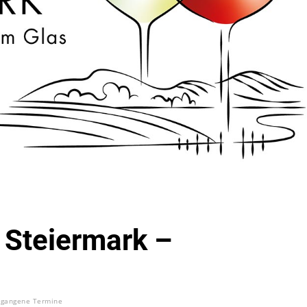
t Steiermark –
rgangene Termine