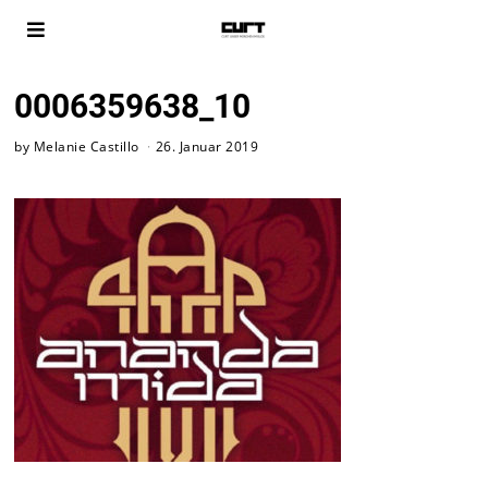
0006359638_10
by
Melanie Castillo
26. Januar 2019